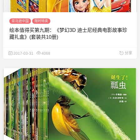
亚马逊中国
限时特卖
绘本值得买第九期：《梦幻3D 迪士尼经典电影故事珍
藏礼盒》(套装共10册)
分享
2017-03-31
4068