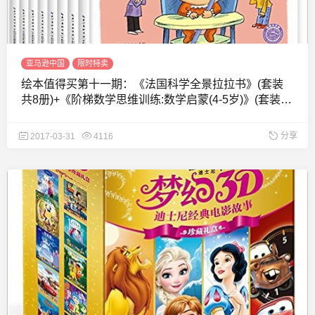
亚马逊中国
限时特卖
绘本值得买第十一期：《法国科学全景拉拉书》(套装
共8册)+《阶梯数学思维训练:数学启蒙(4-5岁)》(套装共
4册)
分享
2017-03-31
4116