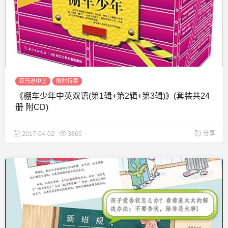
亚马逊中国
限时特卖
《棚车少年中英双语(第1辑+第2辑+第3辑)》(套装共24
册 附CD)
分享
2017-04-02
3865