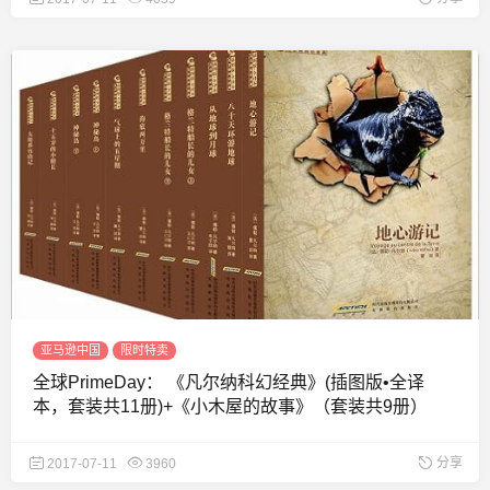
亚马逊中国
限时特卖
全球PrimeDay： 《凡尔纳科幻经典》(插图版•全译
本，套装共11册)+《小木屋的故事》（套装共9册）
分享
2017-07-11
3960