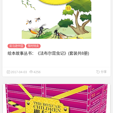
亚马逊中国
限时特卖
绘本故事丛书：《法布尔昆虫记》(套装共8册)
分享
2017-04-03
4256