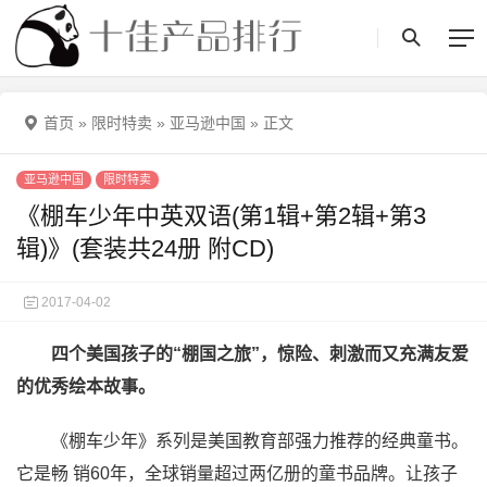
首页
»
限时特卖
»
亚马逊中国
»
正文
亚马逊中国
限时特卖
《棚车少年中英双语(第1辑+第2辑+第3
辑)》(套装共24册 附CD)
2017-04-02
四个美国孩子的“棚国之旅”，惊险、刺激而又充满友爱
的优秀绘本故事。
《棚车少年》系列是美国教育部强力推荐的经典童书。
它是畅 销60年，全球销量超过两亿册的童书品牌。让孩子