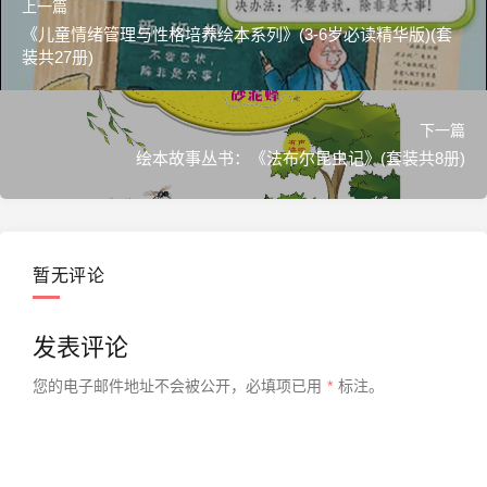
上一篇
《儿童情绪管理与性格培养绘本系列》(3-6岁必读精华版)(套
装共27册)
下一篇
绘本故事丛书：《法布尔昆虫记》(套装共8册)
暂无评论
发表评论
您的电子邮件地址不会被公开，
必填项已用
*
标注。