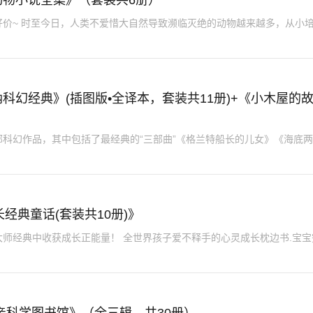
西顿动物小说全集》（套装共6册）
价~ 时至今日，人类不爱惜大自然导致濒临灭绝的动物越来越多，从小
凡尔纳科幻经典》(插图版•全译本，套装共11册)+《小木屋的
科幻作品，其中包括了最经典的“三部曲”《格兰特船长的儿女》《海底
长经典童话(套装共10册)》
师经典中收获成长正能量！ 全世界孩子爱不释手的心灵成长枕边书.宝宝