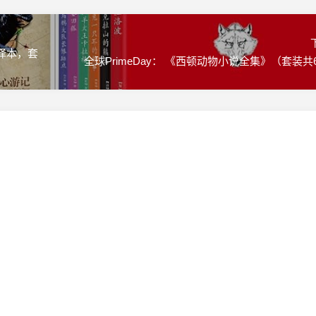
全译本，套
全球PrimeDay： 《西顿动物小说全集》（套装共
。