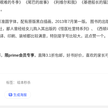
《艰难的冬季》 《尾巴的故事》 《利维尔和我》 《基德船长的猫
 。
准圆字体，配有原版黑白插画，2013年7月第一版。 图书的出
社，鄙人曾经给女儿购入其出版的《怪医杜里特系列》、《西顿
翻译、印刷、装帧都比较满意，特别是字号比较大，这点赞一个。
邮，
限prime会员专享
，直降3.1折包邮，好书好价，喜欢的家长
标签：
绘本秒杀
生成海报