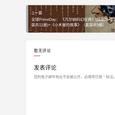
上一篇
全球PrimeDay： 《凡尔纳科幻经典》(插图版•
装共11册)+《小木屋的故事》（套装共9册）
暂无评论
发表评论
您的电子邮件地址不会被公开，
必填项已用
*
标注