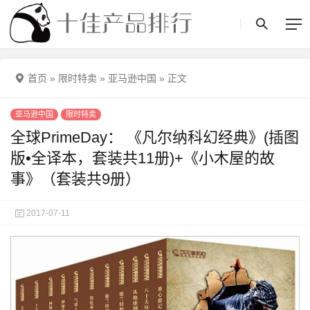
首页
»
限时特卖
»
亚马逊中国
»
正文
亚马逊中国
限时特卖
全球PrimeDay： 《凡尔纳科幻经典》(插图
版•全译本，套装共11册)+《小木屋的故
事》（套装共9册）
2017-07-11