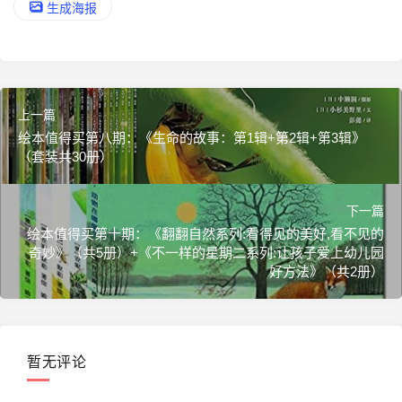
生成海报
上一篇
绘本值得买第八期：《生命的故事：第1辑+第2辑+第3辑》
（套装共30册）
下一篇
绘本值得买第十期：《翻翻自然系列:看得见的美好,看不见的
奇妙》（共5册）+《不一样的星期二系列:让孩子爱上幼儿园
好方法》（共2册）
暂无评论