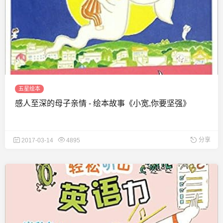
五星绘本
感人至深的母子亲情 - 绘本故事《小宽,你要坚强》
分享
2017-03-14
4895