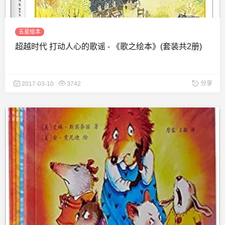
五星绘本
超越时代 打动人心的歌谣 - 《歌之绘本》(套装共2册)
分享
2017-03-10
3742