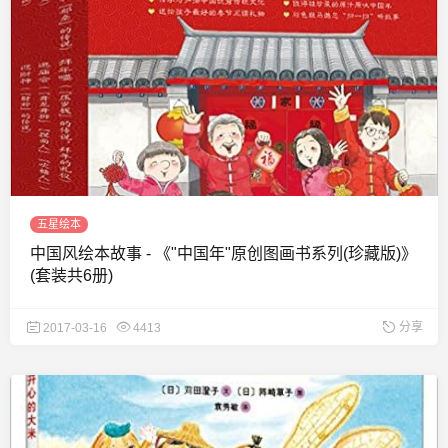
五星绘本
中国风绘本故事 - 《"中国年"原创图画书系列(珍藏版)》
(套装共6册)
分享
2017-03-16
4413