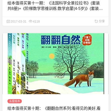
绘本值得买第十一期：《法国科学全景拉拉书》(套装
共8册)+《阶梯数学思维训练:数学启蒙(4-5岁)》(套装共
4册)
分享
2017-03-31
4118
五星绘本
绘本值得买第十期：《翻翻自然系列:看得见的美好,看