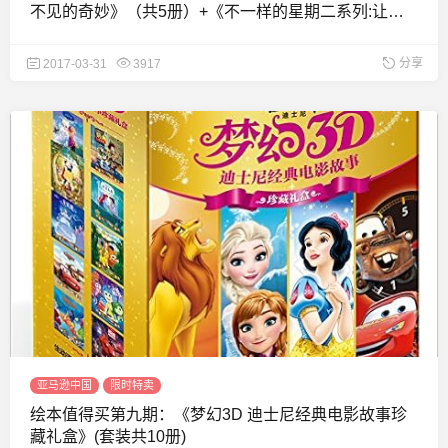
不见的奇妙》（共5册）+《不一样的星期二系列:让孩
子爱上幼儿园好方法》（共2册）
分享
2017-03-31
3917
亚马逊中国
限时特卖
绘本值得买第九期：《梦幻3D 迪士尼经典电影故事珍
藏礼盒》(套装共10册)