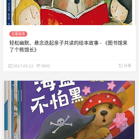
五星绘本
轻松幽默、悬念迭起亲子共读的绘本故事 - 《图书馆来
了个熊馆长》
分享
2017-03-13
3693