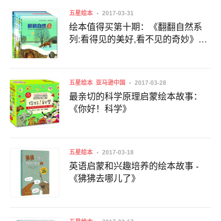
五星绘本
2017-03-31
绘本值得买第十期：《翻翻自然系
列:看得见的美好,看不见的奇妙》
（共5册）+《不一样的星期二系列:
让孩子爱上幼儿园好方法》（共2
册）
五星绘本
亚马逊中国
2017-03-28
最亲切的科学原理启蒙绘本故事：
《你好！科学》
五星绘本
2017-03-18
英语启蒙和兴趣培养的绘本故事 -
《狒狒去哪儿了》