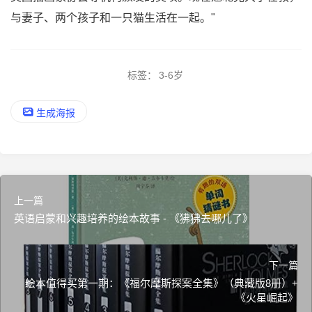
与妻子、两个孩子和一只猫生活在一起。"
标签：
3-6岁
生成海报
上一篇
英语启蒙和兴趣培养的绘本故事 - 《狒狒去哪儿了》
下一篇
绘本值得买第一期：《福尔摩斯探案全集》（典藏版8册）+
《火星崛起》