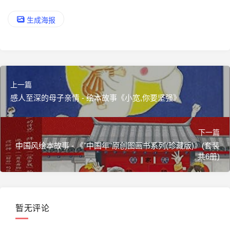
生成海报
上一篇
感人至深的母子亲情 - 绘本故事《小宽,你要坚强》
下一篇
中国风绘本故事 - 《"中国年"原创图画书系列(珍藏版)》(套装
共6册)
暂无评论