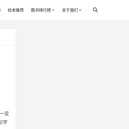
单
绘本推荐
图书排行榜
关于我们
一定
记字