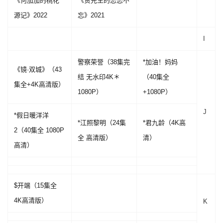
《何加加的桃花
《贺先生的恋恋不
源记》2022
忘》2021
I
警察荣誉（38集完
*加油！妈妈
《镜·双城》（43
结 无水印4K＊
（40集全
集全+4K高清版）
1080P）
+1080P）
J
*假日暖洋洋
*江照黎明（24集
*君九龄（4K高
2（40集全 1080P
全 高清版）
清）
高清）
$开端（15集全
4K高清版）
K