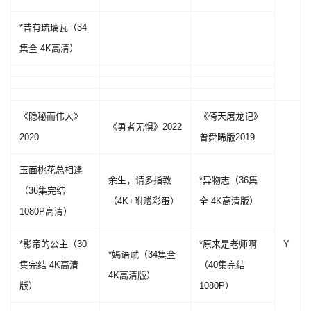
*昔有琉璃瓦（34
集全 4K高清）
《隐秘而伟大》
《倚天屠龙记》
《勇者无惧》2022
2020
曾舜晞版2019
玉面桃花总相逢
余生，请多指教
*异物志（36集
（36集完结
（4K+附赠彩蛋）
全 4K高清版）
1080P高清）
*影帝的公主（30
*原来是老师啊
Y
*嫣语赋（34集全
集完结 4K高清
（40集完结
4K高清版）
版）
1080P）