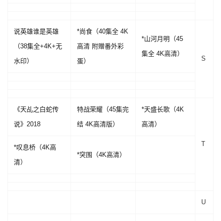
说英雄谁是英雄
*尚食（40集全 4K
*山河月明（45
（38集全+4K+无
高清 附赠番外彩
集全 4K高清）
S
水印）
蛋）
《天乩之白蛇传
特战荣耀（45集完
*天盛长歌（4K
说》2018
结 4K高清版）
高清）
T
*叹息桥（4K高
*突围（4K高清）
清）
U