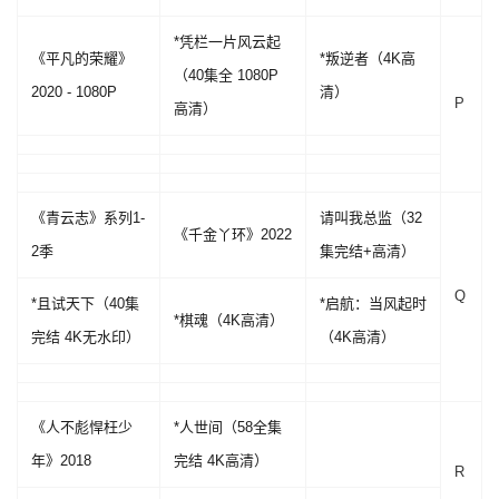
*凭栏一片风云起
《平凡的荣耀》
*叛逆者（4K高
（40集全 1080P
2020 - 1080P
清）
P
高清）
《青云志》系列1-
请叫我总监（32
《千金丫环》2022
2季
集完结+高清）
Q
*且试天下（40集
*启航：当风起时
*棋魂（4K高清）
完结 4K无水印）
（4K高清）
《人不彪悍枉少
*人世间（58全集
年》2018
完结 4K高清）
R