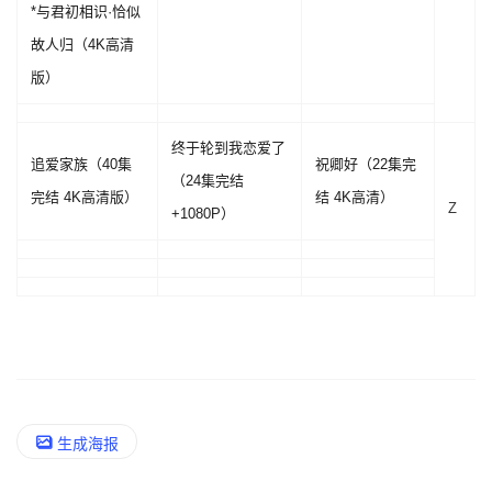
*与君初相识·恰似
故人归（4K高清
版）
终于轮到我恋爱了
追爱家族（40集
祝卿好（22集完
（24集完结
完结 4K高清版）
结 4K高清）
Z
+1080P）
生成海报