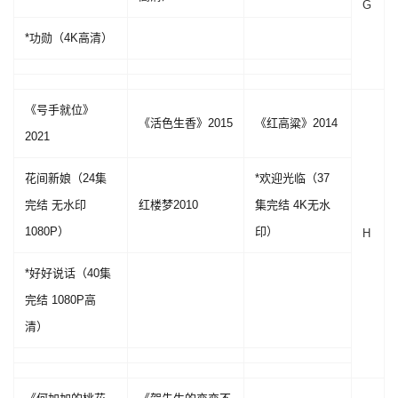
G
*功勋（4K高清）
《号手就位》
《活色生香》2015
《红高粱》2014
2021
花间新娘（24集
*欢迎光临（37
完结 无水印
红楼梦2010
集完结 4K无水
1080P）
印）
H
*好好说话（40集
完结 1080P高
清）