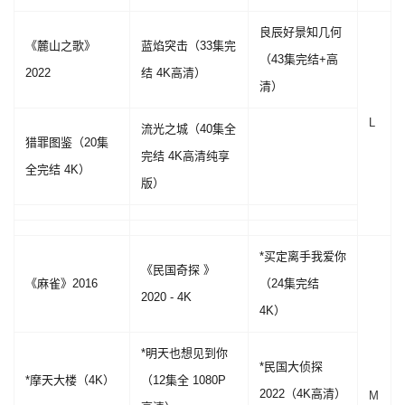
良辰好景知几何
《麓山之歌》
蓝焰突击（33集完
（43集完结+高
2022
结 4K高清）
清）
L
流光之城（40集全
猎罪图鉴（20集
完结 4K高清纯享
全完结 4K）
版）
*买定离手我爱你
《民国奇探 》
《麻雀》2016
（24集完结
2020 - 4K
4K）
*明天也想见到你
*民国大侦探
*摩天大楼（4K）
（12集全 1080P
2022（4K高清）
M