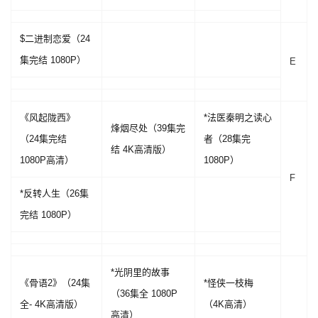
$二进制恋爱（24
集完结 1080P）
E
《风起陇西》
*法医秦明之读心
烽烟尽处（39集完
（24集完结
者（28集完
结 4K高清版）
1080P高清）
1080P）
F
*反转人生（26集
完结 1080P）
*光阴里的故事
《骨语2》（24集
*怪侠一枝梅
（36集全 1080P
全- 4K高清版）
（4K高清）
高清）