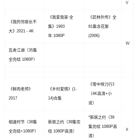
V
《我爱我家-全
《武林外传》全
《我的邻居长不
集》1993
81集含花絮
大》2021 - 4K
年.1080P
(2006)
W
瓦舍江湖（35集
全完结 1080P）
《雪中悍刀行》
《鲜肉老师》
《乡村爱情》(1-
（4K高清+小
2017
14)合集
说）
*新居之约（39
相逢时节（38集
新居之约（39集完
集完结 1080P高
X
全完结+1080P）
结 1080P高清）
清）