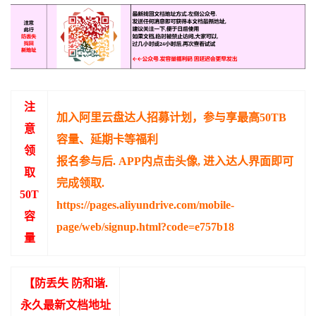
注
加入阿里云盘达人招募计划，参与享最高50TB
意
容量、延期卡等福利
领
报名参与后. APP内点击头像, 进入达人界面即可
取
完成领取.
50T
https://pages.aliyundrive.com/mobile-
容
page/web/signup.html?code=e757b18
量
【防丢失 防和谐.
永久最新文档地址