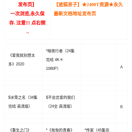
发布页】
【途狐亲子】★2400T资源★永久
一次浏览,永久保
最新文档地址发布页
存. 注意!!! 点右侧
→
*暗夜行者（24集
《爱我就别想太
完结 4K＊
多》2020
A
1080P）
$冰雪之名（34集
$不会恋爱的我们
完结 高清版）
（24全 高清版）
B
《重生之门》
*《匆匆的青春》
*传家（45集完