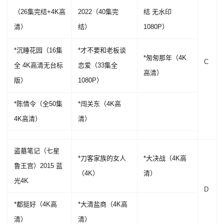
（26集完结+4K高
2022（40集完
结 无水印
清）
结）
1080P）
*沉睡花园（16集
*才不要和老板谈
*匆匆那年（4K
C
全 4K高清无台标
恋爱（33集全
高清）
版）
1080P）
*陈情令（全50集
*闯关东（4K高
4K高清）
清）
盗墓笔记（七星
*刀客家族的女人
*大决战（4K高
鲁王宫）2015 蓝
（4K）
清）
光4K
D
*都挺好（4K高
*大清盐商（4K高
清）
清）