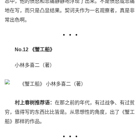
态中，他的愤怒和悲痛静静地浮现了出来。不是愤怒或悲痛
地在写，而只是凸显结果。契诃夫作为一名观察者，真是非
常出色啊。
No.12 《蟹工船》
小林多喜二（著）
村上春树推荐语：
在那之前的年代，有过战争、有过贫
穷，值得写的东西比比皆是。从思想性的角度，出了《蟹工
船》那样的作品。