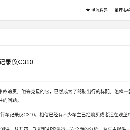
潮流数码
推荐书
记录仪C310
事故追责，碰瓷克星的它，已然成为了驾驶出行的标配。怎样一
注的问题。
选行车记录仪C310。相信已经有不少车主已经购买或者还在观望
测评，从开箱、功能和APP进行一次全面的分析，为车主提供