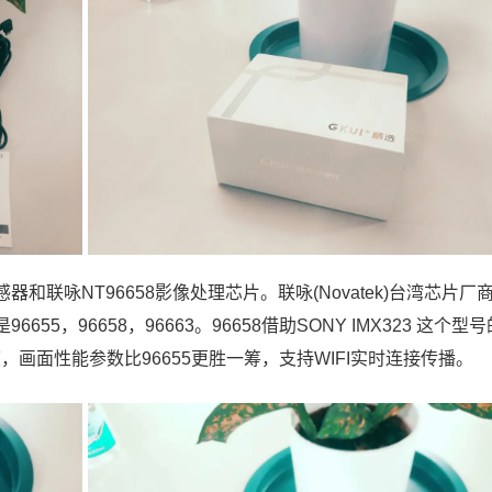
传感器和联咏NT96658影像处理芯片。联咏(Novatek)台湾芯片厂
，96658，96663。96658借助SONY IMX323 这个型
度，画面性能参数比96655更胜一筹，支持WIFI实时连接传播。