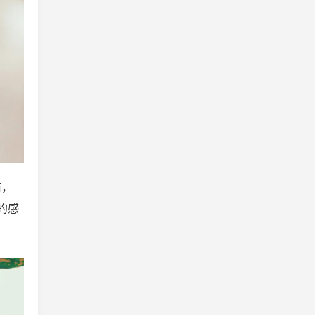
商，
号的感