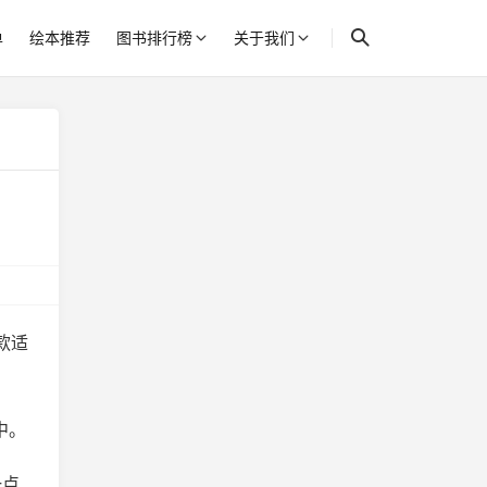
单
绘本推荐
图书排行榜
关于我们
款适
中。
一点