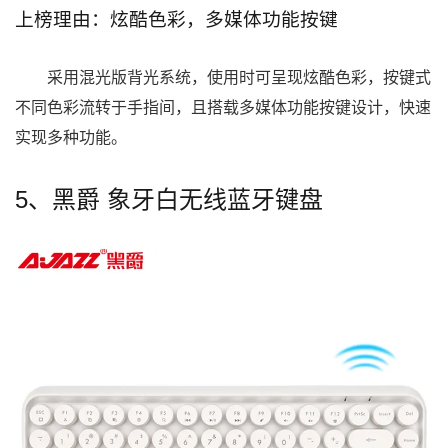
上榜理由：炫酷色彩，多媒体功能按键
采用混光版背光系统，使用时可呈现炫酷色彩，按键式
不同色彩流转于手指间，且搭载多媒体功能按键设计，快速
实现多种功能。
5、黑爵 象牙白无线蓝牙键盘