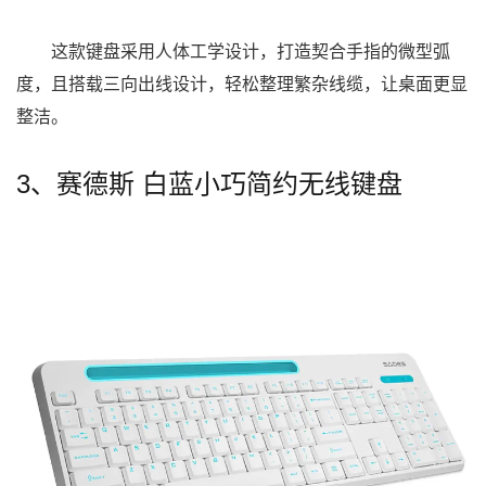
这款键盘采用人体工学设计，打造契合手指的微型弧
度，且搭载三向出线设计，轻松整理繁杂线缆，让桌面更显
整洁。
3、赛德斯 白蓝小巧简约无线键盘