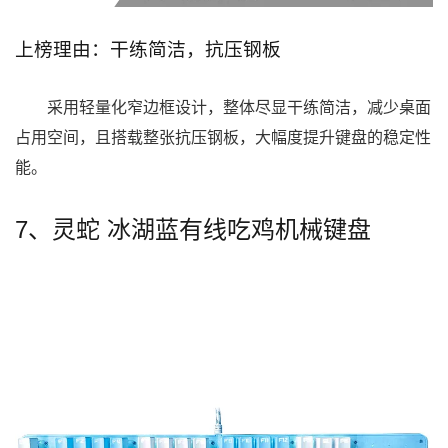
上榜理由：干练简洁，抗压钢板
采用轻量化窄边框设计，整体尽显干练简洁，减少桌面
占用空间，且搭载整张抗压钢板，大幅度提升键盘的稳定性
能。
7、灵蛇 冰湖蓝有线吃鸡机械键盘