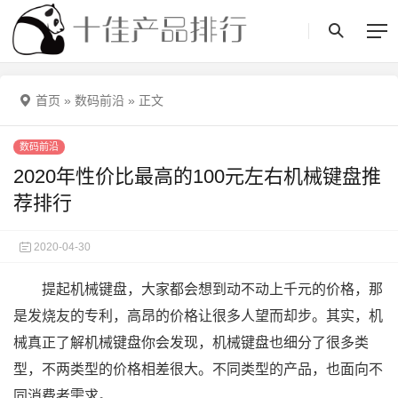
首页
»
数码前沿
»
正文
数码前沿
2020年性价比最高的100元左右机械键盘推
荐排行
2020-04-30
提起机械键盘，大家都会想到动不动上千元的价格，那
是发烧友的专利，高昂的价格让很多人望而却步。其实，机
械真正了解机械键盘你会发现，机械键盘也细分了很多类
型，不两类型的价格相差很大。不同类型的产品，也面向不
同消费者需求。