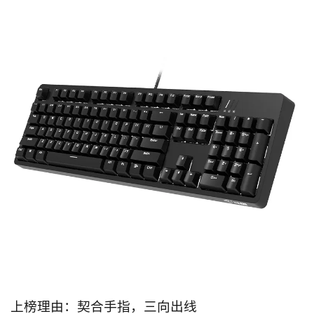
上榜理由：契合手指，三向出线