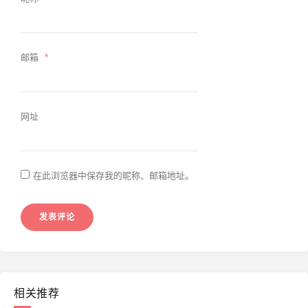
邮箱
*
网址
在此浏览器中保存我的昵称、邮箱地址。
相关推荐