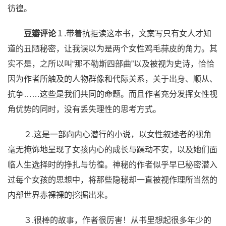
彷徨。
豆瓣评论
１.带着抗拒读这本书，文案写只有女人才知
道的丑陋秘密，让我误以为是两个女性鸡毛蒜皮的角力。其
实不是，之所以叫“那不勒斯四部曲”以及被视为史诗，恰恰
因为作者所触及的人物群像和代际关系，关于出身、顺从、
抗争……这些是我们共同的命题。而且作者充分发挥女性视
角优势的同时，没有丢失理性的思考方式。
２.这是一部向内心潜行的小说，以女性叙述者的视角
毫无掩饰地呈现了女孩内心的成长与躁动不安，以及她们面
临人生选择时的挣扎与彷徨。神秘的作者似乎早已秘密潜入
过每个女孩的思想中，将那些隐秘却一直被视作理所当然的
内部世界赤裸裸的挖掘出来。
３.很棒的故事，作者很厉害！从书里想起很多年少的