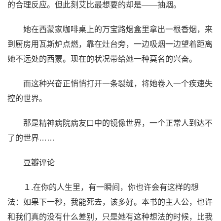
的合理反应。但此刻艾比最想要的却是——抽烟。
她在西蒙家咖啡桌上的万宝路烟盒里拿出一根香烟，来
到厨房用瓦斯炉点燃，靠在灶台旁，一边吸烟一边望着距离
她不远处的西蒙。现在的状况带给她一种莫名的兴奋。
而这种兴奋正悄悄打开一条裂缝，将她卷入一个疾速失
控的世界。
那是精神病院病友口中的镜像世界，一个正常人到达不
了的世界……
豆瓣评论
１.在你的人生里，有一瞬间，你也许会有这样的想
法：如果下一秒，我能死去，该多好。本书的主人公，也许
和我们真的没有什么差别，只是她有这种想法的时候，比我