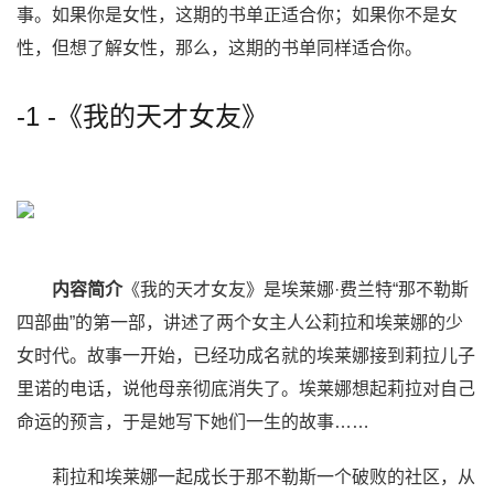
事。如果你是女性，这期的书单正适合你；如果你不是女
性，但想了解女性，那么，这期的书单同样适合你。
-1 -《我的天才女友》
内容简介
《我的天才女友》是埃莱娜·费兰特“那不勒斯
四部曲”的第一部，讲述了两个女主人公莉拉和埃莱娜的少
女时代。故事一开始，已经功成名就的埃莱娜接到莉拉儿子
里诺的电话，说他母亲彻底消失了。埃莱娜想起莉拉对自己
命运的预言，于是她写下她们一生的故事……
莉拉和埃莱娜一起成长于那不勒斯一个破败的社区，从