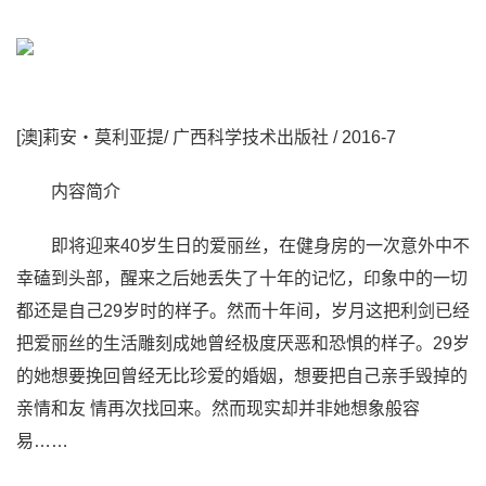
[澳]莉安‧莫利亚提/ 广西科学技术出版社 / 2016-7
内容简介
即将迎来40岁生日的爱丽丝，在健身房的一次意外中不
幸磕到头部，醒来之后她丢失了十年的记忆，印象中的一切
都还是自己29岁时的样子。然而十年间，岁月这把利剑已经
把爱丽丝的生活雕刻成她曾经极度厌恶和恐惧的样子。29岁
的她想要挽回曾经无比珍爱的婚姻，想要把自己亲手毁掉的
亲情和友 情再次找回来。然而现实却并非她想象般容
易……