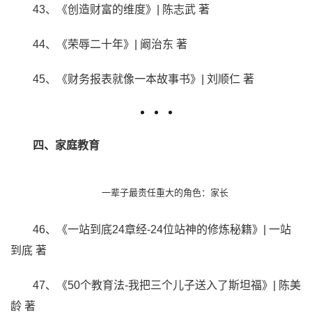
43、《创造财富的维度》| 陈志武 著
44、《荣辱二十年》| 阚治东 著
45、《财务报表就像一本故事书》| 刘顺仁 著
四、家庭教育
一辈子最责任重大的角色：家长
46、《一站到底24章经-24位站神的修炼秘籍》| 一站
到底 著
47、《50个教育法-我把三个儿子送入了斯坦福》| 陈美
龄 著