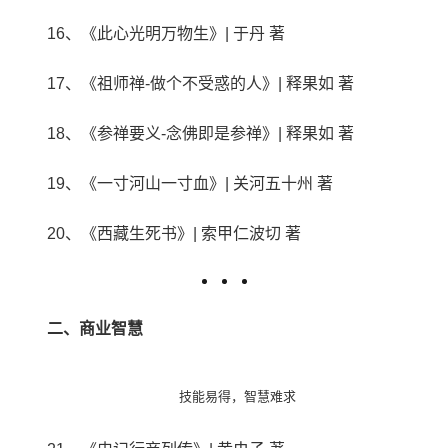
16、《此心光明万物生》| 于丹 著
17、《祖师禅-做个不受惑的人》| 释果如 著
18、《参禅要义-念佛即是参禅》| 释果如 著
19、《一寸河山一寸血》| 关河五十州 著
20、《西藏生死书》| 索甲仁波切 著
二、商业智慧
技能易得，智慧难求