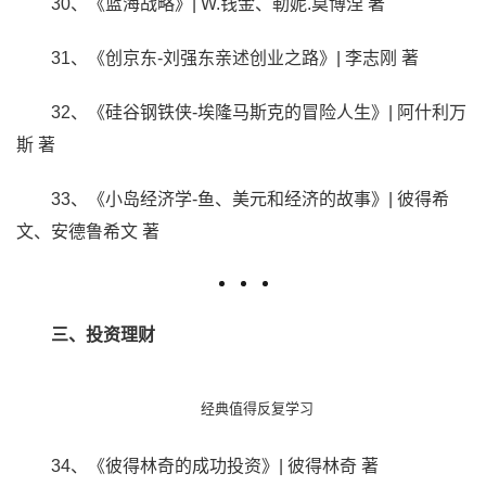
30、《蓝海战略》| W.钱金、勒妮.莫博涅 著
31、《创京东-刘强东亲述创业之路》| 李志刚 著
32、《硅谷钢铁侠-埃隆马斯克的冒险人生》| 阿什利万
斯 著
33、《小岛经济学-鱼、美元和经济的故事》| 彼得希
文、安德鲁希文 著
三、投资理财
经典值得反复学习
34、《彼得林奇的成功投资》| 彼得林奇 著