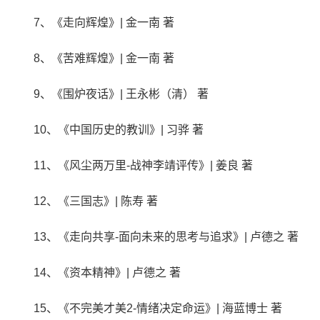
7、《走向辉煌》| 金一南 著
8、《苦难辉煌》| 金一南 著
9、《围炉夜话》| 王永彬（清） 著
10、《中国历史的教训》| 习骅 著
11、《风尘两万里-战神李靖评传》| 姜良 著
12、《三国志》| 陈寿 著
13、《走向共享-面向未来的思考与追求》| 卢德之 著
14、《资本精神》| 卢德之 著
15、《不完美才美2-情绪决定命运》| 海蓝博士 著