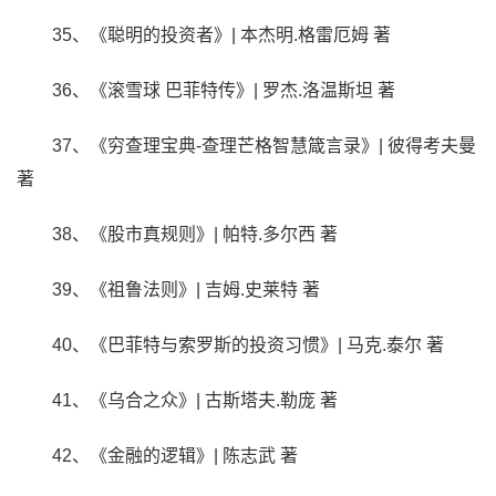
35、《聪明的投资者》| 本杰明.格雷厄姆 著
36、《滚雪球 巴菲特传》| 罗杰.洛温斯坦 著
37、《穷查理宝典-查理芒格智慧箴言录》| 彼得考夫曼
著
38、《股市真规则》| 帕特.多尔西 著
39、《祖鲁法则》| 吉姆.史莱特 著
40、《巴菲特与索罗斯的投资习惯》| 马克.泰尔 著
41、《乌合之众》| 古斯塔夫.勒庞 著
42、《金融的逻辑》| 陈志武 著