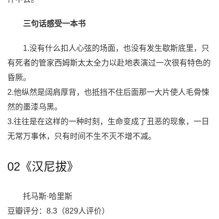
三句话感受一本书
1.没有什么扣人心弦的场面，也没有发生歇斯底里，只
有死者的管家西姆斯太太全力以赴地表演过一次很有特色的
昏厥。
2.他纵然是阔肩厚背，也抵挡不住后面那一大片使人毛骨悚
然的墨漆乌黑。
3.往往是在这样的一种时刻，生命变成了丑恶的现象，一日
无常万事休，只有时间不生不灭不增不减。
02《汉尼拔》
托马斯·哈里斯
豆瓣评分：8.3（829人评价）