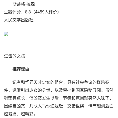
斯蒂格·拉森
豆瓣评分：8.8（4459人评价）
人民文学出版社
进击的女孩
推荐理由
记者和怪异天才少女的组合，具有社会争议的谋杀案
件，逐渐引出少女的身世，以及牵扯到国家隐秘丑闻。虽然
铺垫有点长，但凶案发生以后，节奏和氛围就突然入味了，
围绕着凶案，几队人马你追我赶，交错盘绕，情节越到后面
越紧凑、越精彩。