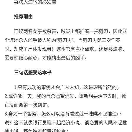
喜欢大逆转的必须看
推荐理由
连续两名女子被杀害，喉咙上都插着一把剪刀，因此这
个连环杀人凶手被人称为“剪刀男”。当剪刀男第三次作案
时，却成了尸体发现者！这本书有点小幽默，还足够烧脑，
需要你细心耐心，才能猜出最后的凶手。
三句话感受这本书
1.只有成功的事例才会广为人知，这是理所当然的。
2.或许哪一天，我的自杀愿望消失，重新想要活下去时，死
亡反而会第一次到访。
3.身为一个警察，怎么可以没有看过就一味瞧不起推理小
说？这不就像银行员瞧不起经济小说、谈恋爱的人瞧不起爱
情小说、野兔瞧不起童话故事？