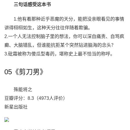
三句话感受这本书
1.他有着那种近乎恶魔的天分，能把没亲眼看见的事情
讲得栩栩如生，这种天分往往伴随着欺骗。
2.一个人无法控制脑子里的想法，你可以深自痛责、自骂疯
癫、大脑错乱，但谁能抗拒某个突然钻进脑海的念头？
3.砒霜被称为傻瓜型毒药，堪称史上最不恰当的称呼。
05《剪刀男》
殊能将之
豆瓣评分：8.3（4973人评价）
新星出版社