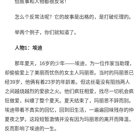
但故事和人物都很反常！
怎么个反常法呢？它的故事是出格的，是打破伦理的。
举两个例子，你们就知道了。
人物1：埃迪
那年夏天，16岁的少年——埃迪，为一位作家当助理，
却偷偷爱上了美丽而忧伤的女主人玛丽恩。当时的玛丽恩已
经39岁，他俩有着23岁的年龄差。但这丝毫没有阻挡两人
之间越烧越烈的爱欲之火。他们疯狂相爱，找尽一切机会疯
狂做爱，纠缠了整个夏天。夏天结束了，玛丽恩不辞而别。
埃迪带着不真实的回忆，回到旧生活，一遍遍回味残存的仲
夏夜之梦。这段短暂激情并没有因为玛丽恩的离开而降温，
反而影响了埃迪的一生。