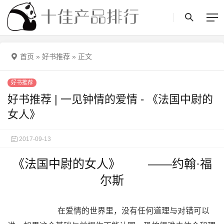
首页
»
好书推荐
»
正文
好书推荐
好书推荐 | 一见钟情的爱情 - 《法国中尉的
女人》
2017-09-13
《法国中尉的女人》 ——约翰·福
尔斯
在爱情的世界里，没有任何道理与对错可以