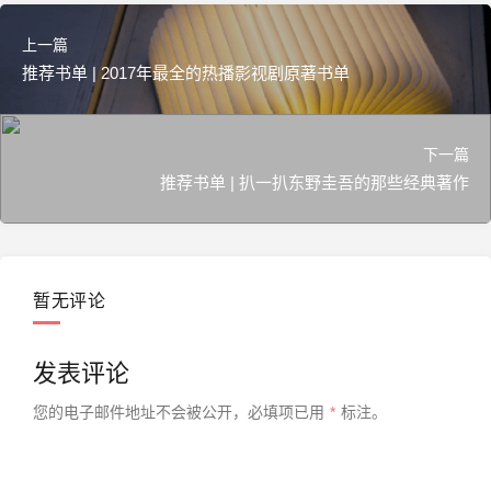
上一篇
推荐书单 | 2017年最全的热播影视剧原著书单
下一篇
推荐书单 | 扒一扒东野圭吾的那些经典著作
暂无评论
发表评论
您的电子邮件地址不会被公开，
必填项已用
*
标注。