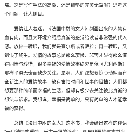
离。这是写作手法的高潮，还是铺垫的完美无缺呢？思考这
个问题，让人侧目。
爱情让人着迷，《法国中尉的女人》刻画出来的人物有
血有肉，而且大环境介绍后真诚的感觉给读者非常强的代入
感。放佛一转眼，我们就是查尔斯或者萨拉；再一转眼，又
遗恨了终生。爱情的故事总是那么凄惨、悲苦才显得那么值
得同情与珍惜，很多幸福的爱情故事终究是像《尤利西斯》
那样平淡无奇而缺少关注。是啊，人们都想要惊心动魄而有
全新注入的爱情故事，缺有害怕时间和世事的阻挡；人们都
想要那种简单而幸福的生活，但却有极少去关注彼此真诚的
想法与诉求。我想说，幸福是简单的，只有简单的人才能幸
福的获得。
总结《法国中尉的女人》这本书，我会给出这样的评语
“一见钟情的爱情，千古一狠的迷恋”。如果非要给这本书来