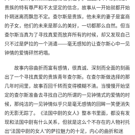
贵族的特有尊严和不太坚定的信念，故事从一开始就都开始
扑朔迷离而飘忽不定。查尔斯是贵族，他未来的妻子是富商
的子女，他们的未来是那么的美好，一切都那么自然。但当
查尔斯当真为了寻找真爱而放弃所有的时候，却又发现自己
只不过是萨拉的一个消遣——毫无感知的让查尔斯心中一见
钟情的爱情砰然坍塌。
故事内容曲折而富有感情，很真诚、深刻而全面的刻画
出了一个寻找真爱的贵族青年查尔斯。在查尔斯做选择的那
几年时间里，故事百回千转而变得模糊不清。当慢慢开始坚
定的查尔斯准备去寻找自己的所谓的一见钟情式的爱情的时
候，那纯洁的一见钟情似乎只是毫无感情的回眸一笑便消失
的无影无踪了。《法国中尉的女人》整本书里面，都没有发
现和法国中尉有什么关系，但就是这么个不存在的人物衬托
出“法国中尉的女人”的萨拉魅力的十足，内心的曲折和迷