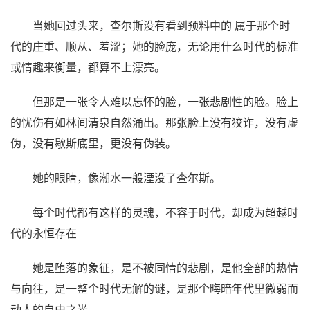
当她回过头来，查尔斯没有看到预料中的 属于那个时
代的庄重、顺从、羞涩；她的脸庞，无论用什么时代的标准
或情趣来衡量，都算不上漂亮。
但那是一张令人难以忘怀的脸，一张悲剧性的脸。脸上
的忧伤有如林间清泉自然涌出。那张脸上没有狡诈，没有虚
伪，没有歇斯底里，更没有伪装。
她的眼睛，像潮水一般湮没了查尔斯。
每个时代都有这样的灵魂，不容于时代，却成为超越时
代的永恒存在
她是堕落的象征，是不被同情的悲剧，是他全部的热情
与向往，是一整个时代无解的谜，是那个晦暗年代里微弱而
动人的自由之光