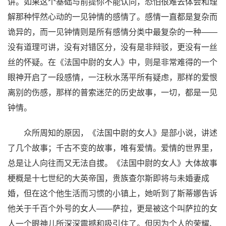
讲。如果这个基础与前提你不能认同，恐怕很难去体会和理
解那种怦然心动的一见钟情的感情了。感情一直都是复杂而
诡异的，而一见钟情则是所有感情分类中最复杂的一种——
没有道理可讲，没有对错区分，没有是非辩驳，更没有一丝
丝的怀疑。在《法国中尉的女人》中，则是非常难得的一个
眼神开启了一段感情，一汪秋水荡平所有疑虑，那样的爱恨
离别的伤感，那样的普索迷茫的历史故事，一切，都是一见
钟情。
众所周知的原因，《法国中尉的女人》是部小说，讲述
了几个故事；千古不变的故事，唯有爱情。爱情的世界里，
总是让人向往而又无法自拔。《法国中尉的女人》大体故事
梗概是十七世纪的大英帝国，贵族查尔斯即将与未婚妻成
婚，但在这个他生活而习惯的小镇上，她听到了斯蒂娜告诉
他关于千百个外号的女人——萨拉，更是被这个叫萨拉的女
人一个眼神儿所深深震撼和吸引住了。但因为个人的荣耀、