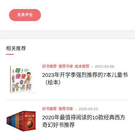
相关推荐
好书推荐
推荐书单
绘本推荐
2023-02-08
2023年开学季强烈推荐的7本儿童书
（绘本）
好书推荐
推荐书单
2020-04-22
2020年最值得阅读的10款经典西方
奇幻好书推荐