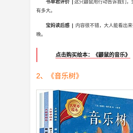
书单君评价 |
这只鼹鼠用行动告诉我们，
有多大。
宝妈读后感 |
内容很不错，大人能看出来
晚。
点击购买绘本：《鼹鼠的音乐》
2、《音乐树》