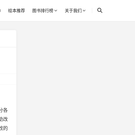
单
绘本推荐
图书排行榜
关于我们
分各
助改
效的