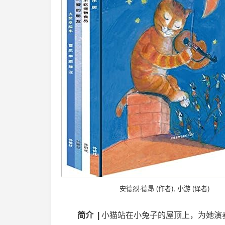
安德烈·德昂 (作者), 小游 (译者)
简介 |
小猫站在小兔子的屋顶上，为她演